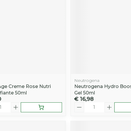
Toon mee
iddelen
Haar
orging
Supplementen
Insectenw
middelen
n
Mondmaskers
rnissen
d -
huid
uid
Neutrogena
Age Creme Rose Nutri
Neutrogena Hydro Boo
fiante 50ml
Gel 50ml
0
€ 16,98
Zelfbruiner
Scheren
Aantal