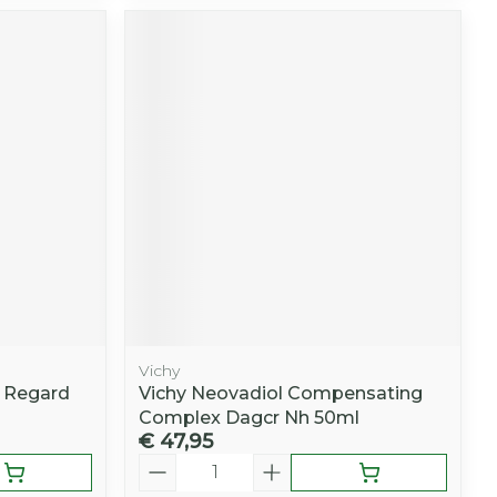
Vichy
t Regard
Vichy Neovadiol Compensating
Complex Dagcr Nh 50ml
€ 47,95
Aantal