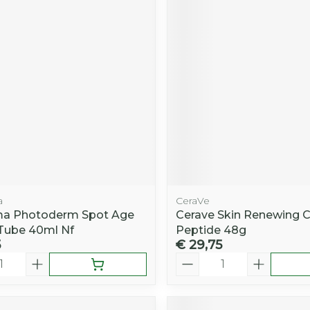
a
CeraVe
ma Photoderm Spot Age
Cerave Skin Renewing 
Tube 40ml Nf
Peptide 48g
5
€ 29,75
Aantal