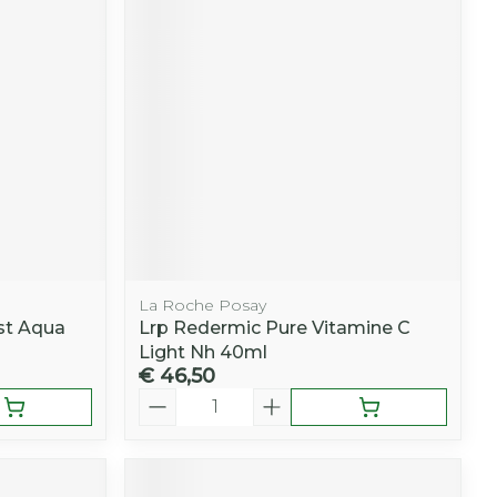
r
erende
Parfums en
geurproducten
La Roche Posay
st Aqua
Lrp Redermic Pure Vitamine C
Light Nh 40ml
€ 46,50
CBD
Aantal