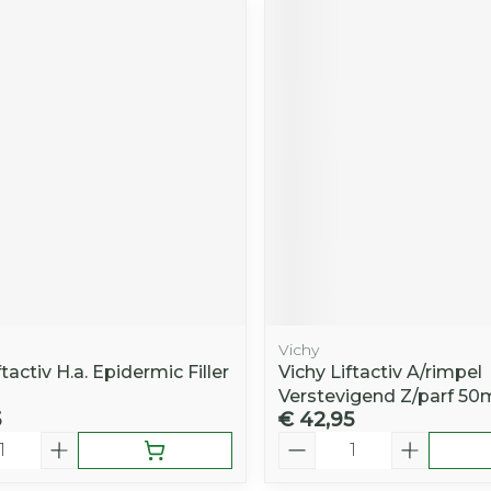
Vichy
ftactiv H.a. Epidermic Filler
Vichy Liftactiv A/rimpel
Verstevigend Z/parf 50
5
€ 42,95
Aantal