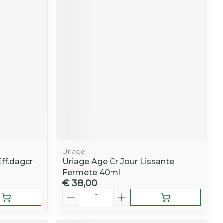
Uriage
Eff.dagcr
Uriage Age Cr Jour Lissante
Fermete 40ml
€ 38,00
Aantal