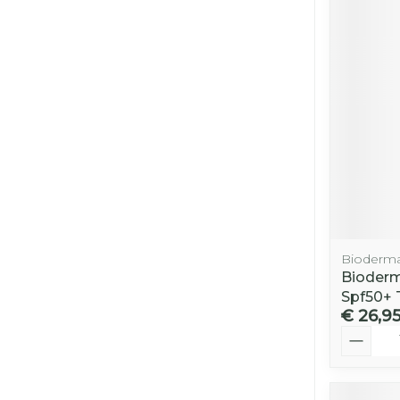
Bioderm
Bioder
Spf50+ 
€ 26,9
Aantal