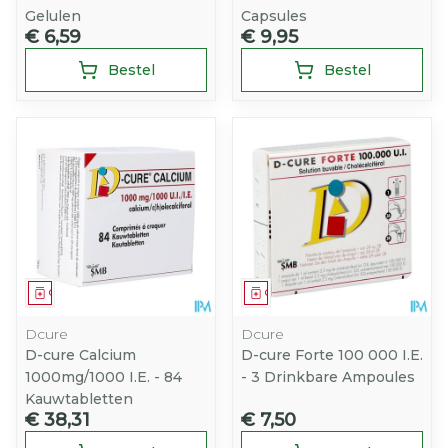
Gelulen
Capsules
€ 6,59
€ 9,95
Bestel
Bestel
Geneesmiddel
Geneesmiddel
Dcure
Dcure
D-cure Calcium
D-cure Forte 100 000 I.E.
1000mg/1000 I.E. - 84
- 3 Drinkbare Ampoules
Kauwtabletten
€ 38,31
€ 7,50