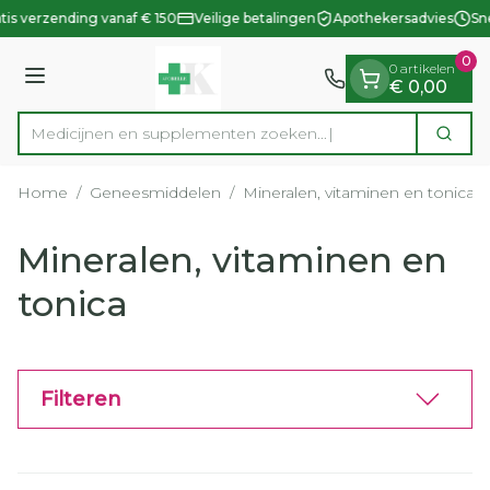
Dia 1 van 1
Ga naar de inhoud
is verzending vanaf € 150
Veilige betalingen
Apothekersadvies
Sne
0
0 artikelen
Menu
€ 0,00
Medicijnen en supplementen zoeken...
Zoek
Product, merk, categorie...
Home
/
Geneesmiddelen
/
Mineralen, vitaminen en tonica
Mineralen, vitaminen en
tonica
Filteren