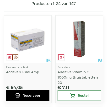
Producten
1
-
24
van
147
Geneesmiddel
Op voorschrift
Geneesmiddel
Fresenius Kabi
Additiva
Addaven 10ml Amp
Additiva Vitamin C
1000mg Bruistabletten
20
€ 64,05
€ 7,11
Reserveer
Bestel