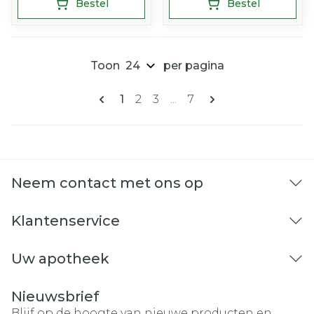
Bestel
Bestel
Toon
per pagina
Pagina's
U lees momenteel pagina
Pagina
Pagina
Pagina
1
2
3
...
7
Neem contact met ons op
Klantenservice
Uw apotheek
Nieuwsbrief
Blijf op de hoogte van nieuwe producten en