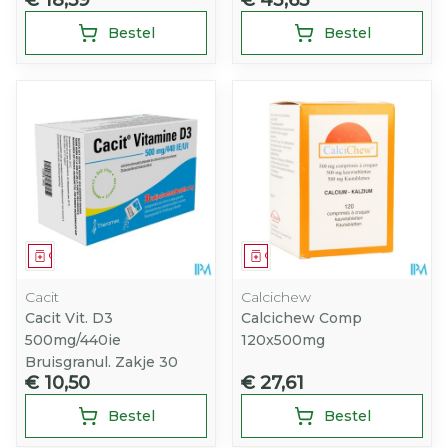
€ 18,59
€ 43,65
Bestel
Bestel
Geneesmiddel
Geneesmiddel
Cacit
Calcichew
Cacit Vit. D3
Calcichew Comp
500mg/440ie
120x500mg
Bruisgranul. Zakje 30
€ 10,50
€ 27,61
Bestel
Bestel