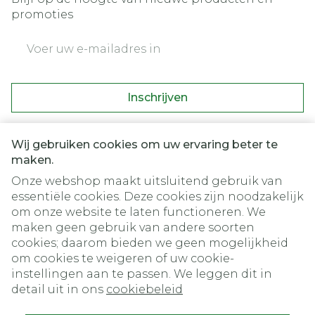
promoties
E-mail adres
Inschrijven
Door op inschrijven te klikken, schrijft u zich in voor onze
nieuwsbrief en gaat u akkoord met onze
privacy policy
.
Wij gebruiken cookies om uw ervaring beter te
maken.
Onze webshop maakt uitsluitend gebruik van
essentiële cookies. Deze cookies zijn noodzakelijk
om onze website te laten functioneren. We
maken geen gebruik van andere soorten
cookies; daarom bieden we geen mogelijkheid
om cookies te weigeren of uw cookie-
instellingen aan te passen. We leggen dit in
Juridische links
detail uit in ons
cookiebeleid