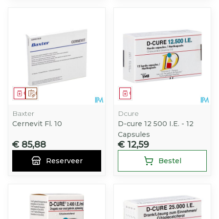
Geneesmiddel
Op voorschrift
Geneesmiddel
Baxter
Dcure
Cernevit Fl. 10
D-cure 12 500 I.E. - 12
Capsules
€ 85,88
€ 12,59
Reserveer
Bestel