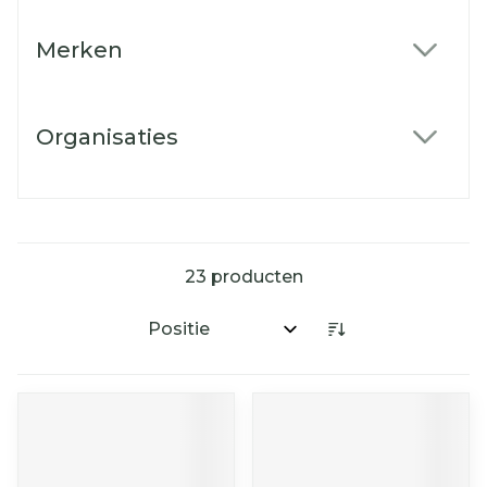
Merken
filter
Organisaties
filter
23
producten
Sorteer op: