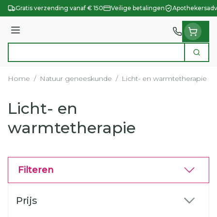
Ga naar de inhoud
Gratis verzending vanaf € 150
Veilige betalingen
Apothekersadv
Menu
Zoek
Product, merk, categorie...
Home
/
Natuur geneeskunde
/
Licht- en warmtetherapie
Licht- en
warmtetherapie
Filteren
Doorgaan naar productlijst
Prijs
filter