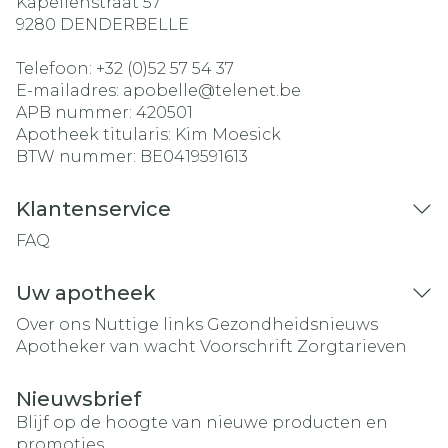
Kapellenstraat 57
9280
DENDERBELLE
Telefoon:
+32 (0)52 57 54 37
E-mailadres:
apobelle@
telenet.be
APB nummer:
420501
Apotheek titularis:
Kim Moesick
BTW nummer:
BE0419591613
Klantenservice
FAQ
Uw apotheek
Over ons
Nuttige links
Gezondheidsnieuws
Apotheker van wacht
Voorschrift
Zorgtarieven
Nieuwsbrief
Blijf op de hoogte van nieuwe producten en
promoties