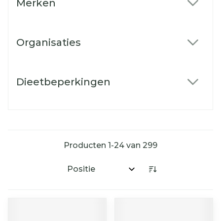
Merken
filter
Organisaties
filter
Dieetbeperkingen
filter
Producten
1
-
24
van
299
Sorteer op: