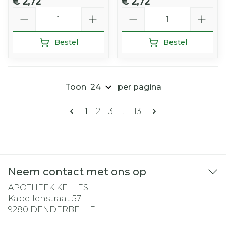
€ 2,72
€ 2,72
Aantal
Aantal
Bestel
Bestel
Toon
per pagina
Pagina's
U lees momenteel pagina
Pagina
Pagina
Pagina
1
2
3
...
13
Neem contact met ons op
APOTHEEK KELLES
Kapellenstraat 57
9280
DENDERBELLE