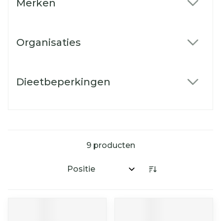
Merken
filter
Organisaties
filter
Dieetbeperkingen
filter
9
producten
Sorteer op: