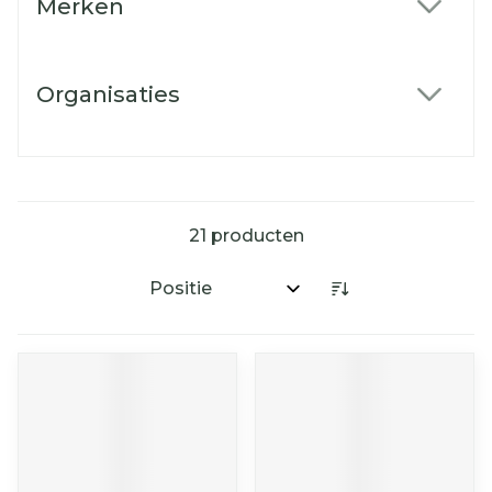
Merken
filter
Organisaties
filter
21
producten
Sorteer op: