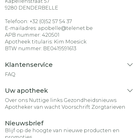
Kapellenstraat 57
9280
DENDERBELLE
Telefoon:
+32 (0)52 57 54 37
E-mailadres:
apobelle@
telenet.be
APB nummer:
420501
Apotheek titularis:
Kim Moesick
BTW nummer:
BE0419591613
Klantenservice
FAQ
Uw apotheek
Over ons
Nuttige links
Gezondheidsnieuws
Apotheker van wacht
Voorschrift
Zorgtarieven
Nieuwsbrief
Blijf op de hoogte van nieuwe producten en
promoties