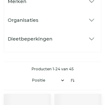
Merken
filter
Organisaties
filter
Dieetbeperkingen
filter
Producten
1
-
24
van
45
Sorteer op: