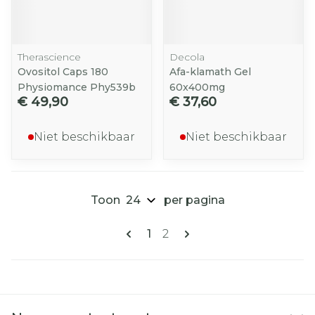
Therascience
Decola
Ovositol Caps 180
Afa-klamath Gel
Physiomance Phy539b
60x400mg
€ 49,90
€ 37,60
Niet beschikbaar
Niet beschikbaar
Toon
per pagina
Pagina's
U lees momenteel pagina
Pagina
1
2