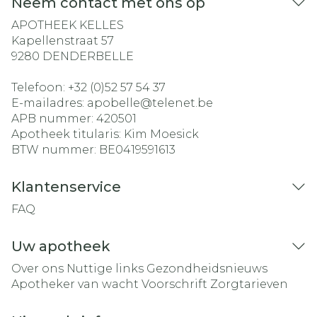
Neem contact met ons op
APOTHEEK KELLES
Kapellenstraat 57
9280
DENDERBELLE
Telefoon:
+32 (0)52 57 54 37
E-mailadres:
apobelle@
telenet.be
APB nummer:
420501
Apotheek titularis:
Kim Moesick
BTW nummer:
BE0419591613
Klantenservice
FAQ
Uw apotheek
Over ons
Nuttige links
Gezondheidsnieuws
Apotheker van wacht
Voorschrift
Zorgtarieven