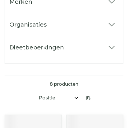
Merken
filter
Organisaties
filter
Dieetbeperkingen
filter
8
producten
Sorteer op: