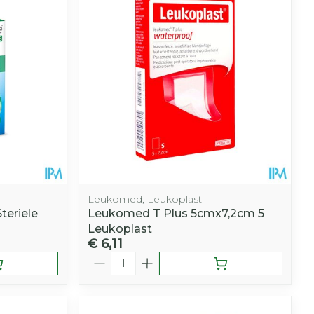
Botten, spieren en
nten
Toon meer
gewrichten
Fytotherapie
r
r
rapie
vogels
Wondzorg
Toon meer
Diagnosetesten en
meetapparatuur
Oren
Mond en keel
 stress
Vlooien en teken
Alcoholtest
ing
Oordopjes
Zuigtabletten
 therapie -
Bloeddrukmeter
els
d
 en -
Oorreiniging
Spray - oplossing
Mond, muil of snavel
Cholesteroltest
el
ozen
Oordruppels
Hartslagmeter
en
Leukomed, Leukoplast
elen
Toon meer
teriele
Leukomed T Plus 5cmx7,2cm 5
Leukoplast
r
€ 6,11
Aantal
cherming
Hygiëne
Ergonomie
nning en -
Aambeien