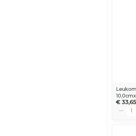
Diagnostica
pennaalden
Toon meer
Diergeneesm
Gezichtsverz
Pillendozen e
Pigmentstoo
accessoires
Gevoelige hui
geïrriteerde 
Gemengde h
Doffe huid
Leukome
Toon meer
10,0cm
€ 33,65
Aantal
Snurken