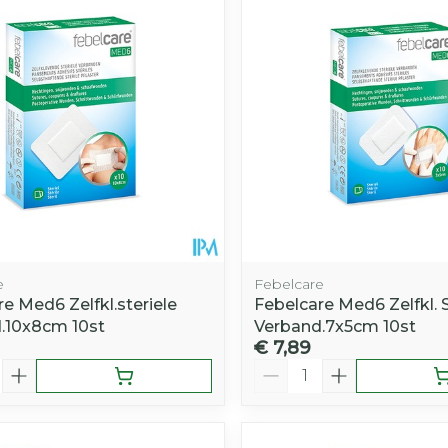
Calcium
en
len
Ontharen en epileren
Voeding - melk
Massagebalsem en
suppleme
e minimale en maximale prijswaarden aan te passen.
Toon meer
inhalatie
ten
Kruidenthee
Licht- en
erschap en kinderen categorie
Toon mee
Toon meer
Toon meer
Toon mee
warmtethe
Kat
Duiven en 
eit 50+ categorie
Wondzorg
EHBO
Neus
Ogen
Ogen
Neus
olie
Homeopathie
even
Spieren en gewrichten
Gemoed en
Vilt
Podologie
r geneeskunde categorie
en
Spray
Ooginfecties
Oogspoel
Tabletten
Handschoenen
Cold - Hot
n
Anti allergische en anti
Oogdrupp
warm/kou
Neussprays
Oren
Ogen
zorg en EHBO categorie
iaal
Wondhelend
ls
inflammatoire
druppels
Creme - g
Verbandd
middelen
Brandwonden
 flos
s -
 en insecten categorie
Droge og
Medische
f pluimen
Accessoires
Ontzwellende middelen
Toon meer
e
Febelcare
hulpmidd
e Med6 Zelfkl.steriele
Febelcare Med6 Zelfkl. S
Glaucoom
smiddelen categorie
.10x8cm 10st
Verband.7x5cm 10st
Toon mee
€ 7,89
Toon meer
Aantal
nen
ie en
Nagels
Diabetes
Zonnebes
Stoma
Hart- en bloedvaten
Bloedverdu