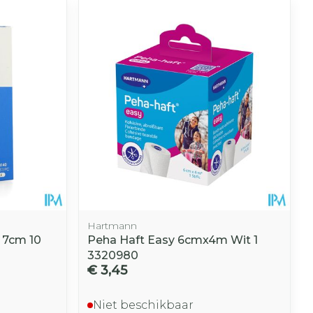
Hartmann
 7cm 10
Peha Haft Easy 6cmx4m Wit 1
3320980
€ 3,45
Niet beschikbaar