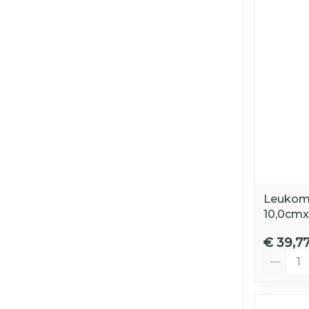
Leukome
10,0cmx
€ 39,7
Aantal