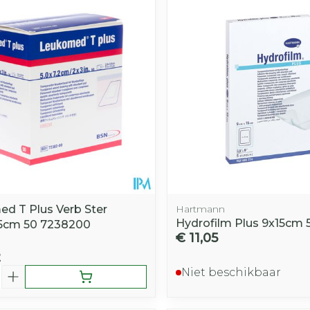
d T Plus Verb Ster
Hartmann
Hydrofilm Plus 9x15cm 5
5cm 50 7238200
€ 11,05
2
Niet beschikbaar