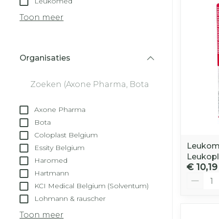
Leukomed
Droge voeten
Aerosol toest
kloven
Tabletten
Toon meer
Aerosol acces
Blaren
Creme, gel e
Zuurstof
Eelt
Organisaties
Eksteroog - 
filter
Ademhalingss
Toon meer
Spieren en ge
Axone Pharma
Specifiek vo
Bota
Naalden en s
Coloplast Belgium
Lichaamsver
Leukom
Essity Belgium
Infecties
Spuiten
Leukopl
Deodorant
Haromed
€ 10,19
Oplossing voo
Hartmann
Gezichtsverz
Aantal
Naalden
KCI Medical Belgium (Solventum)
Luizen
Lohmann & rauscher
Naalden voor
insulinepen -
Toon meer