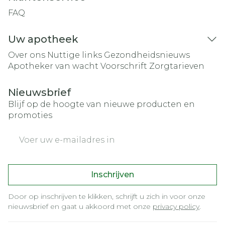
FAQ
Uw apotheek
Over ons
Nuttige links
Gezondheidsnieuws
Apotheker van wacht
Voorschrift
Zorgtarieven
Nieuwsbrief
Blijf op de hoogte van nieuwe producten en
promoties
E-mail adres
Inschrijven
Door op inschrijven te klikken, schrijft u zich in voor onze
nieuwsbrief en gaat u akkoord met onze
privacy policy
.