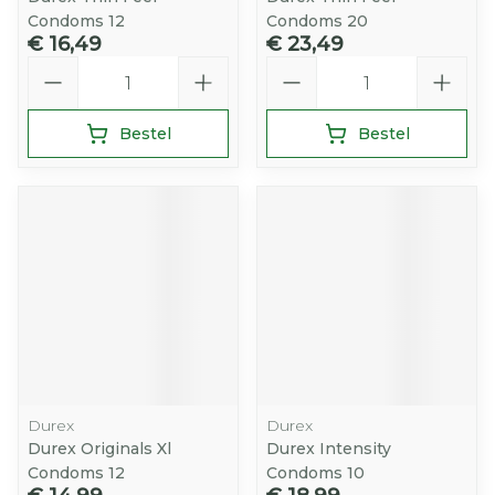
Condoms 12
Condoms 20
€ 16,49
€ 23,49
Aantal
Aantal
Bestel
Bestel
Durex
Durex
Durex Originals Xl
Durex Intensity
Condoms 12
Condoms 10