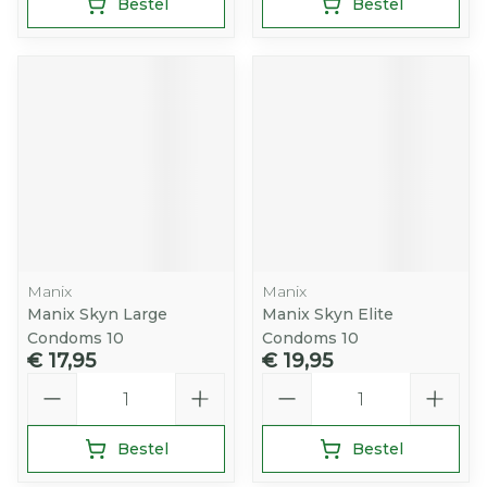
Bestel
Bestel
Manix
Manix
Manix Skyn Large
Manix Skyn Elite
Condoms 10
Condoms 10
€ 17,95
€ 19,95
Aantal
Aantal
Bestel
Bestel