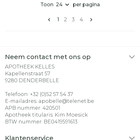
Toon
per pagina
Pagina's
U lees momenteel pagina
Pagina
Pagina
Pagina
1
2
3
4
Neem contact met ons op
APOTHEEK KELLES
Kapellenstraat 57
9280
DENDERBELLE
Telefoon:
+32 (0)52 57 54 37
E-mailadres:
apobelle@
telenet.be
APB nummer:
420501
Apotheek titularis:
Kim Moesick
BTW nummer:
BE0419591613
Klantenservice