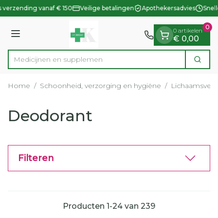
Dia 1 van 1
Ga naar de inhoud
 verzending vanaf € 150
Veilige betalingen
Apothekersadvies
Snell
0
0 artikelen
Menu
€ 0,00
Medic
Zoek
Product, merk, categorie...
Home
/
Schoonheid, verzorging en hygiëne
/
Lichaamsverz
Deodorant
Filteren
Producten
1
-
24
van
239