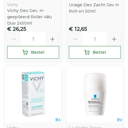
Vichy
Uriage Deo Zacht Gev H
Vichy Deo Gev. H-
Roll-on 50ml
geepileerd Roller 48u
Duo 2x50ml
€ 26,25
€ 12,65
Aantal
Aantal
Bestel
Bestel
Vichy
La Roche Posay