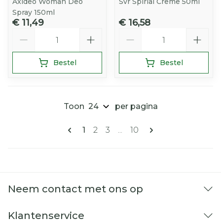
Axideo Woman Deo
Svr Spirial Creme 50ml
Spray 150ml
€ 11,49
€ 16,58
Aantal
Aantal
Bestel
Bestel
Toon
per pagina
Pagina's
U lees momenteel pagina
Pagina
Pagina
Pagina
1
2
3
...
10
Neem contact met ons op
Klantenservice