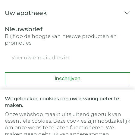
Uw apotheek
Nieuwsbrief
Blijf op de hoogte van nieuwe producten en
promoties
E-mail adres
Inschrijven
Door op inschrijven te klikken, schrijft u zich in voor onze
nieuwsbrief en gaat u akkoord met onze
privacy policy
.
Wij gebruiken cookies om uw ervaring beter te
maken.
Onze webshop maakt uitsluitend gebruik van
essentiële cookies. Deze cookies zijn noodzakelijk
om onze website te laten functioneren. We
maken geen gebruik van andere soorten