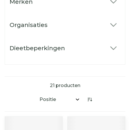
Merken
filter
Organisaties
filter
Dieetbeperkingen
filter
21
producten
Sorteer op: