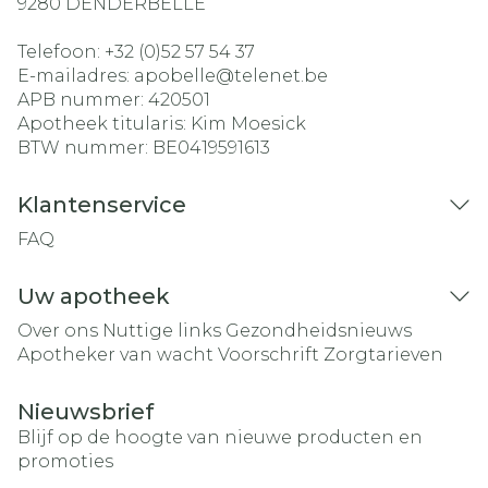
9280
DENDERBELLE
Telefoon:
+32 (0)52 57 54 37
E-mailadres:
apobelle@
telenet.be
APB nummer:
420501
Apotheek titularis:
Kim Moesick
BTW nummer:
BE0419591613
Klantenservice
FAQ
Uw apotheek
Over ons
Nuttige links
Gezondheidsnieuws
Apotheker van wacht
Voorschrift
Zorgtarieven
Nieuwsbrief
Blijf op de hoogte van nieuwe producten en
promoties