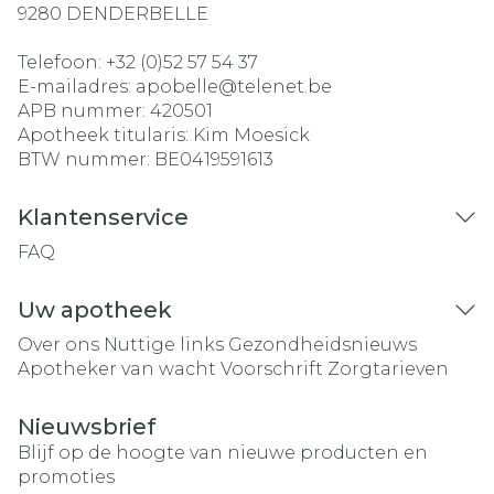
9280
DENDERBELLE
Telefoon:
+32 (0)52 57 54 37
E-mailadres:
apobelle@
telenet.be
APB nummer:
420501
Apotheek titularis:
Kim Moesick
BTW nummer:
BE0419591613
Klantenservice
FAQ
Uw apotheek
Over ons
Nuttige links
Gezondheidsnieuws
Apotheker van wacht
Voorschrift
Zorgtarieven
Nieuwsbrief
Blijf op de hoogte van nieuwe producten en
promoties