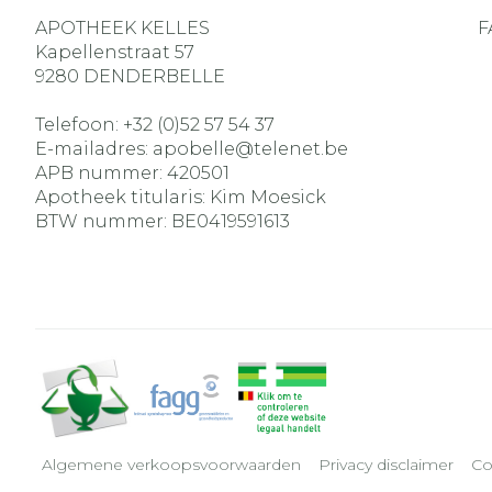
APOTHEEK KELLES
F
Kapellenstraat 57
9280
DENDERBELLE
Telefoon:
+32 (0)52 57 54 37
E-mailadres:
apobelle@
telenet.be
APB nummer:
420501
Apotheek titularis:
Kim Moesick
BTW nummer:
BE0419591613
Algemene verkoopsvoorwaarden
Privacy disclaimer
Co