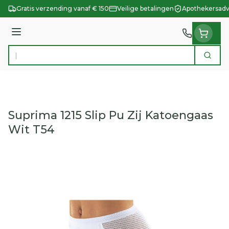
Ga naar de inhoud
Gratis verzending vanaf € 150
Veilige betalingen
Apothekersadv
Menu
Zoek
Product, merk, categorie...
Suprima 1215 Slip Pu Zij Katoengaas
Wit T54