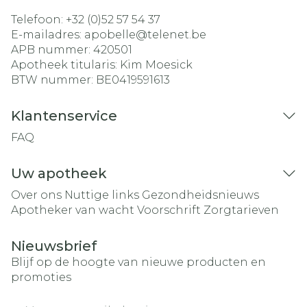
Telefoon:
+32 (0)52 57 54 37
E-mailadres:
apobelle@
telenet.be
APB nummer:
420501
Apotheek titularis:
Kim Moesick
BTW nummer:
BE0419591613
Klantenservice
FAQ
Uw apotheek
Over ons
Nuttige links
Gezondheidsnieuws
Apotheker van wacht
Voorschrift
Zorgtarieven
Nieuwsbrief
Blijf op de hoogte van nieuwe producten en
promoties
E-mail adres