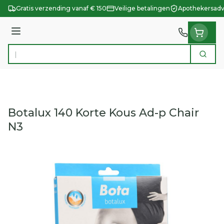
Ga naar de inhoud
Gratis verzending vanaf € 150
Veilige betalingen
Apothekersadv
Menu
Zoek
Product, merk, categorie...
Botalux 140 Korte Kous Ad-p Chair
N3