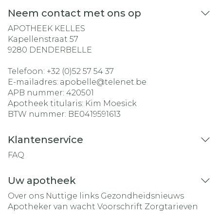
Neem contact met ons op
APOTHEEK KELLES
Kapellenstraat 57
9280
DENDERBELLE
Telefoon:
+32 (0)52 57 54 37
E-mailadres:
apobelle@
telenet.be
APB nummer:
420501
Apotheek titularis:
Kim Moesick
BTW nummer:
BE0419591613
Klantenservice
FAQ
Uw apotheek
Over ons
Nuttige links
Gezondheidsnieuws
Apotheker van wacht
Voorschrift
Zorgtarieven