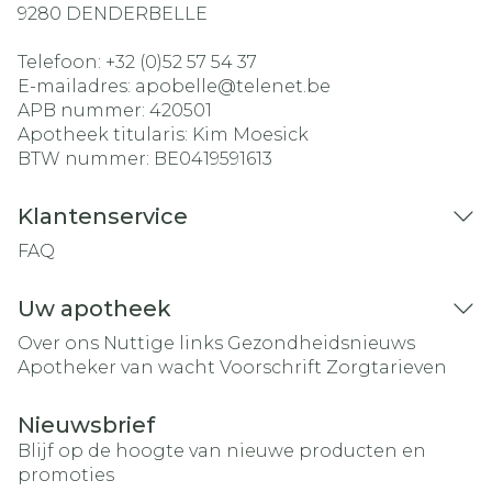
9280
DENDERBELLE
Telefoon:
+32 (0)52 57 54 37
E-mailadres:
apobelle@
telenet.be
APB nummer:
420501
Apotheek titularis:
Kim Moesick
BTW nummer:
BE0419591613
Klantenservice
FAQ
Uw apotheek
Over ons
Nuttige links
Gezondheidsnieuws
Apotheker van wacht
Voorschrift
Zorgtarieven
Nieuwsbrief
Blijf op de hoogte van nieuwe producten en
promoties