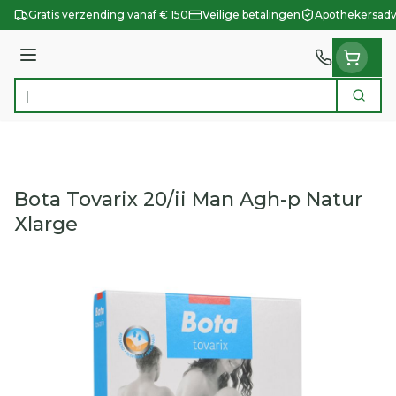
Ga naar de inhoud
Gratis verzending vanaf € 150
Veilige betalingen
Apothekersadv
Menu
Zoek
Product, merk, categorie...
Bota Tovarix 20/ii Man Agh-p Natur
Xlarge