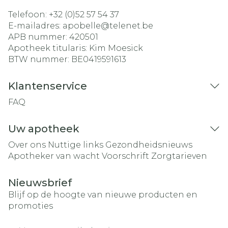
Telefoon:
+32 (0)52 57 54 37
E-mailadres:
apobelle@
telenet.be
APB nummer:
420501
Apotheek titularis:
Kim Moesick
BTW nummer:
BE0419591613
Klantenservice
FAQ
Uw apotheek
Over ons
Nuttige links
Gezondheidsnieuws
Apotheker van wacht
Voorschrift
Zorgtarieven
Nieuwsbrief
Blijf op de hoogte van nieuwe producten en
promoties
E-mail adres