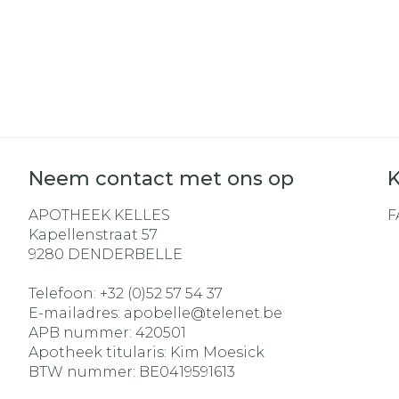
Neem contact met ons op
K
APOTHEEK KELLES
F
Kapellenstraat 57
9280
DENDERBELLE
Telefoon:
+32 (0)52 57 54 37
E-mailadres:
apobelle@
telenet.be
APB nummer:
420501
Apotheek titularis:
Kim Moesick
BTW nummer:
BE0419591613