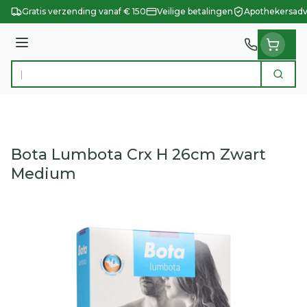
Ga naar de inhoud
Gratis verzending vanaf € 150
Veilige betalingen
Apothekersadv
Menu
Zoek
Product, merk, categorie...
Bota Lumbota Crx H 26cm Zwart
Medium