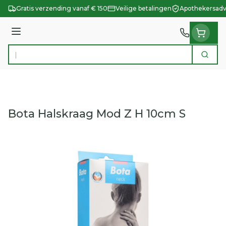
Ga naar de inhoud
Gratis verzending vanaf € 150
Veilige betalingen
Apothekersadv
Menu
Zoek
Product, merk, categorie...
Bota Halskraag Mod Z H 10cm S