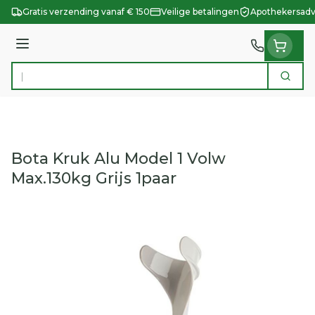
Ga naar de inhoud
Gratis verzending vanaf € 150
Veilige betalingen
Apothekersadv
Menu
Zoek
Product, merk, categorie...
Bota Kruk Alu Model 1 Volw
Max.130kg Grijs 1paar