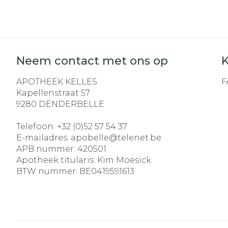
Aerosol acces
Blaren
Creme, gel e
Zuurstof
Eelt
Eksteroog - 
Ademhalingss
Toon meer
Neem contact met ons op
K
APOTHEEK KELLES
F
Spieren en ge
Kapellenstraat 57
Specifiek vo
9280
DENDERBELLE
Naalden en s
Lichaamsver
Telefoon:
+32 (0)52 57 54 37
Infecties
Spuiten
E-mailadres:
apobelle@
telenet.be
Deodorant
APB nummer:
420501
Oplossing voo
Gezichtsverz
Apotheek titularis:
Kim Moesick
Naalden
Luizen
BTW nummer:
BE0419591613
Naalden voor
insulinepen -
Diagnostica
pennaalden
Toon meer