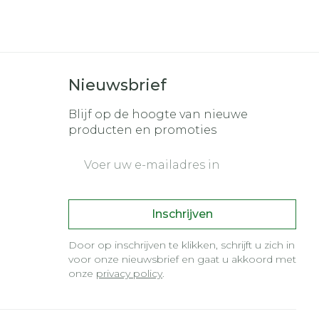
nk
s
Bed
ding zon
Doorliggen - decubitis
r
Toon meer
gie
Urinewegen
Nieuwsbrief
Blijf op de hoogte van nieuwe
eid,
Stoppen met roken
producten en promoties
n stress
it en intieme
Gezichtsreiniging -
E-mail adres
ontschminken
en
Instrumenten
 -
 en
Reinigingsmelk, -
sche
Anti tumor middelen
ptie
crème, -olie en gel
Inschrijven
zijn
Tonic - lotion
Anesthesie
Door op inschrijven te klikken, schrijft u zich in
erzorging
Micellair water
voor onze nieuwsbrief en gaat u akkoord met
Specifiek voor de ogen
onze
privacy policy
.
hie
Diverse
r
Toon meer
oet
geneesmiddelen