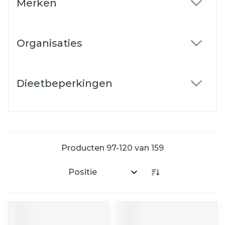
Merken
filter
Organisaties
filter
Dieetbeperkingen
filter
Producten
97
-
120
van
159
Sorteer op: