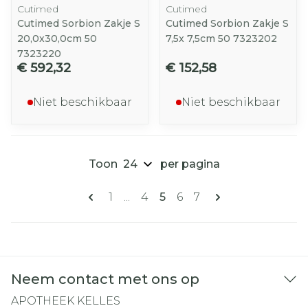
Cutimed
Cutimed
Cutimed Sorbion Zakje S
Cutimed Sorbion Zakje S
20,0x30,0cm 50
7,5x 7,5cm 50 7323202
7323220
€ 592,32
€ 152,58
Niet beschikbaar
Niet beschikbaar
Toon
per pagina
Pagina's
U lees momenteel pagina
Pagina
Pagina
Pagina
Pagina
1
...
4
5
6
7
Neem contact met ons op
APOTHEEK KELLES