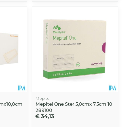
hie
Diverse
r
Toon meer
oet
geneesmiddelen
r
erende
Parfums en
geurproducten
Mepitel
cmx10,0cm
Mepitel One Ster 5,0cmx 7,5cm 10
CBD
289100
€ 34,13