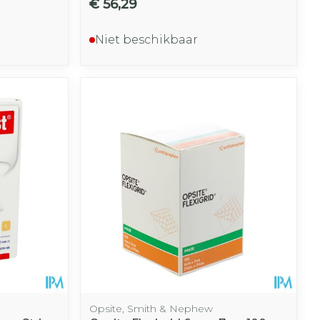
€ 56,29
Niet beschikbaar
Opsite, Smith & Nephew