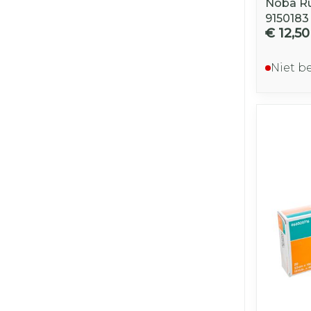
Noba Ru
9150183
€ 12,50
Niet b