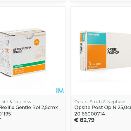
Afslanken
Homeopat
Toon mee
Enkel en v
Toon mee
iddelen
Haar
orging
Supplementen
Insectenw
middelen
n
Mondmaskers
rnissen
d -
huid
uid
Smith & Nephew
Opsite, Smith & Nephew
lexifix Gentle Rol 2,5cmx
Opsite Post Op N 25,0
Zelfbruiner
Scheren
1195
20 66000714
7
€ 82,79