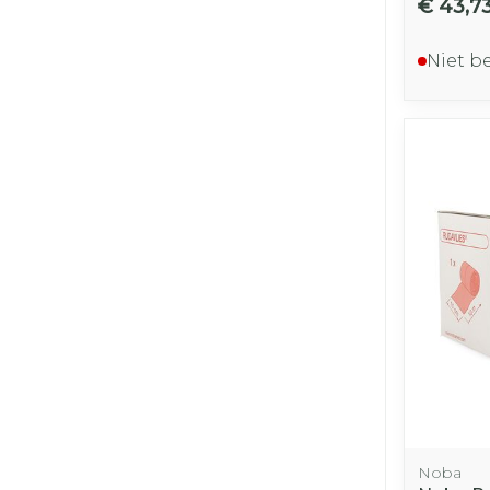
€ 43,7
Niet b
Noba