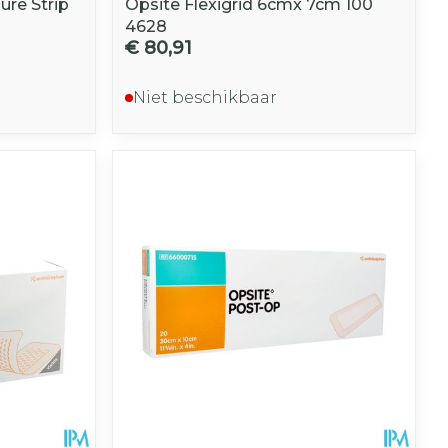
re Strip
Opsite Flexigrid 6cmx 7cm 100
4628
€ 80,91
Niet beschikbaar