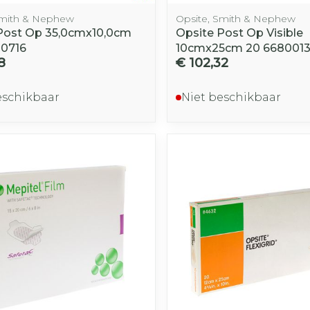
Smith & Nephew
Opsite, Smith & Nephew
Post Op 35,0cmx10,0cm
Opsite Post Op Visible
00716
10cmx25cm 20 668001
8
€ 102,32
eschikbaar
Niet beschikbaar