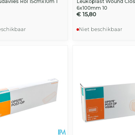
davlies Rol 15cmx10m 1
Leukoplast Wound Closu
6x100mm 10
€ 15,80
eschikbaar
Niet beschikbaar