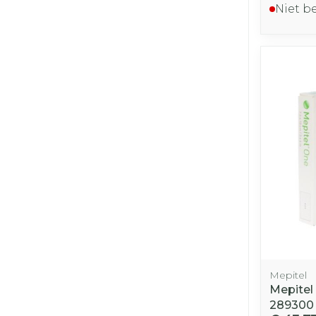
Niet b
Mepitel
Mepitel
289300