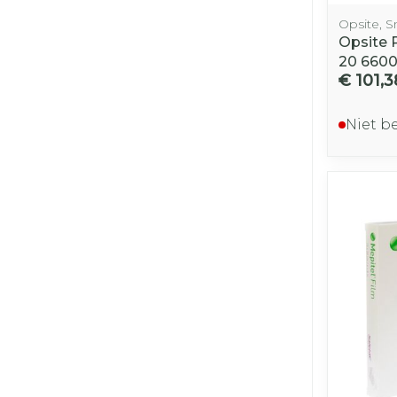
Opsite, 
Opsite 
20 660
€ 101,3
Niet b