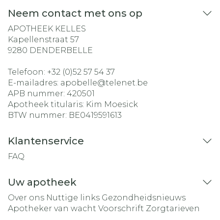
Neem contact met ons op
APOTHEEK KELLES
Kapellenstraat 57
9280
DENDERBELLE
Telefoon:
+32 (0)52 57 54 37
E-mailadres:
apobelle@
telenet.be
APB nummer:
420501
Apotheek titularis:
Kim Moesick
BTW nummer:
BE0419591613
Klantenservice
FAQ
Uw apotheek
Over ons
Nuttige links
Gezondheidsnieuws
Apotheker van wacht
Voorschrift
Zorgtarieven