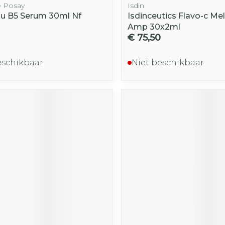
 Posay
Isdin
lu B5 Serum 30ml Nf
Isdinceutics Flavo-c Me
Amp 30x2ml
€ 75,50
eschikbaar
Niet beschikbaar