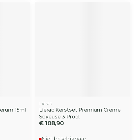
r
erende
Parfums en
geurproducten
Lierac
CBD
Serum 15ml
Lierac Kerstset Premium Creme
Soyeuse 3 Prod.
€ 108,90
Niet beschikbaar