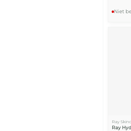
Niet b
Ray Skin
Ray Hyd