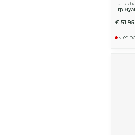
La Roche
Lrp Hya
€ 51,95
Niet b