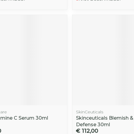
care
SkinCeuticals
amine C Serum 30ml
Skinceuticals Blemish 
Defense 30ml
0
€ 112,00