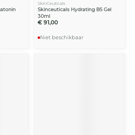
SkinCeuticals
latonin
Skinceuticals Hydrating B5 Gel
30ml
€ 91,00
Niet beschikbaar