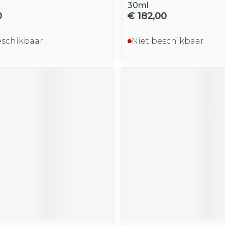
30ml
0
€ 182,00
eschikbaar
Niet beschikbaar