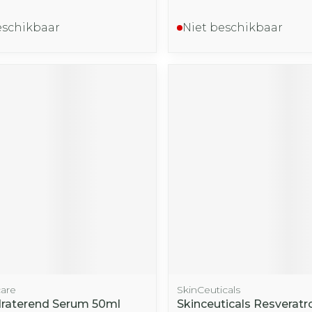
eschikbaar
Niet beschikbaar
care
SkinCeuticals
raterend Serum 50ml
Skinceuticals Resveratro