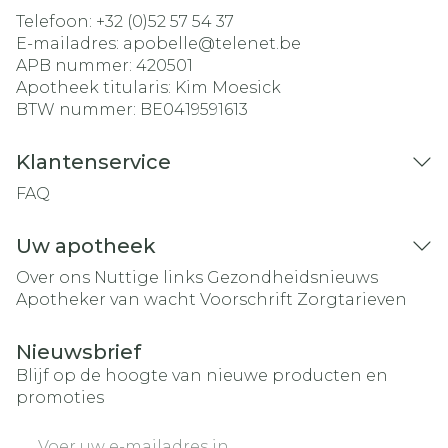
Telefoon:
+32 (0)52 57 54 37
E-mailadres:
apobelle@
telenet.be
APB nummer:
420501
Apotheek titularis:
Kim Moesick
BTW nummer:
BE0419591613
Klantenservice
FAQ
Uw apotheek
Over ons
Nuttige links
Gezondheidsnieuws
Apotheker van wacht
Voorschrift
Zorgtarieven
Nieuwsbrief
Blijf op de hoogte van nieuwe producten en
promoties
E-mail adres