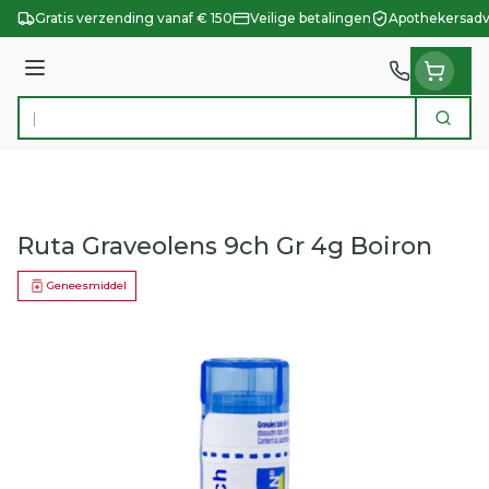
Ga naar de inhoud
Gratis verzending vanaf € 150
Veilige betalingen
Apothekersadv
Menu
Zoek
Product, merk, categorie...
Ruta Graveolens 9ch Gr 4g Boiron
Geneesmiddel