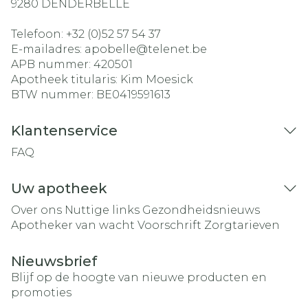
9280
DENDERBELLE
Telefoon:
+32 (0)52 57 54 37
E-mailadres:
apobelle@
telenet.be
APB nummer:
420501
Apotheek titularis:
Kim Moesick
BTW nummer:
BE0419591613
Klantenservice
FAQ
Uw apotheek
Over ons
Nuttige links
Gezondheidsnieuws
Apotheker van wacht
Voorschrift
Zorgtarieven
Nieuwsbrief
Blijf op de hoogte van nieuwe producten en
promoties