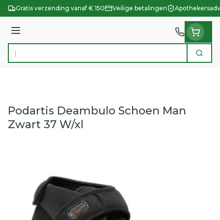
Ga naar de inhoud
Gratis verzending vanaf € 150
Veilige betalingen
Apothekersadv
Menu
Zoek
Product, merk, categorie...
Podartis Deambulo Schoen Man
Zwart 37 W/xl