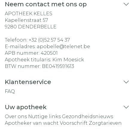
Neem contact met ons op
APOTHEEK KELLES
Kapellenstraat 57
9280
DENDERBELLE
Telefoon:
+32 (0)52 57 54 37
E-mailadres:
apobelle@
telenet.be
APB nummer:
420501
Apotheek titularis:
Kim Moesick
BTW nummer:
BE0419591613
Klantenservice
FAQ
Uw apotheek
Over ons
Nuttige links
Gezondheidsnieuws
Apotheker van wacht
Voorschrift
Zorgtarieven