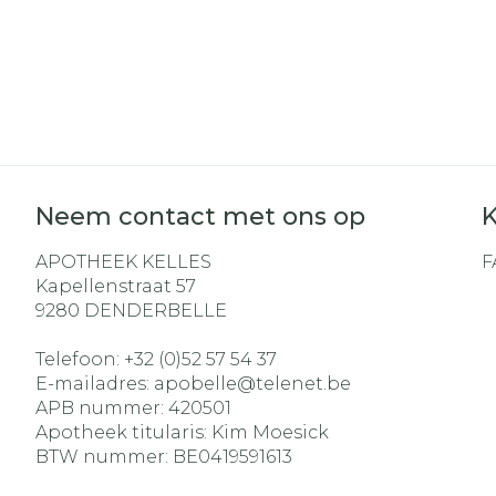
Neem contact met ons op
K
APOTHEEK KELLES
F
Kapellenstraat 57
9280
DENDERBELLE
Telefoon:
+32 (0)52 57 54 37
E-mailadres:
apobelle@
telenet.be
APB nummer:
420501
Apotheek titularis:
Kim Moesick
BTW nummer:
BE0419591613