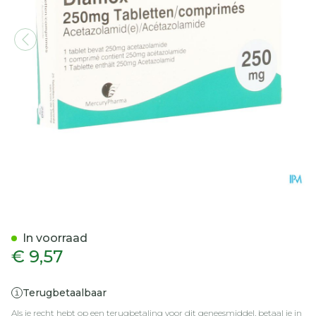
Diamox Comp 25x250mg
In voorraad
€ 9,57
Terugbetaalbaar
Als je recht hebt op een terugbetaling voor dit geneesmiddel, betaal je in