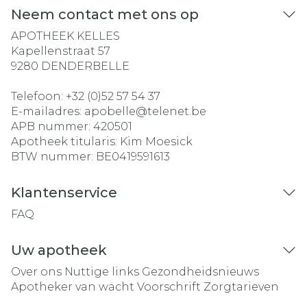
Neem contact met ons op
APOTHEEK KELLES
Kapellenstraat 57
9280
DENDERBELLE
Telefoon:
+32 (0)52 57 54 37
E-mailadres:
apobelle@
telenet.be
APB nummer:
420501
Apotheek titularis:
Kim Moesick
BTW nummer:
BE0419591613
Klantenservice
FAQ
Uw apotheek
Over ons
Nuttige links
Gezondheidsnieuws
Apotheker van wacht
Voorschrift
Zorgtarieven