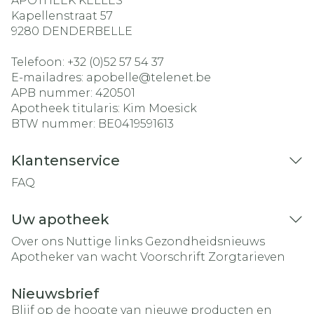
APOTHEEK KELLES
Kapellenstraat 57
9280
DENDERBELLE
Telefoon:
+32 (0)52 57 54 37
E-mailadres:
apobelle@
telenet.be
APB nummer:
420501
Apotheek titularis:
Kim Moesick
BTW nummer:
BE0419591613
Klantenservice
FAQ
Uw apotheek
Over ons
Nuttige links
Gezondheidsnieuws
Apotheker van wacht
Voorschrift
Zorgtarieven
Nieuwsbrief
Blijf op de hoogte van nieuwe producten en