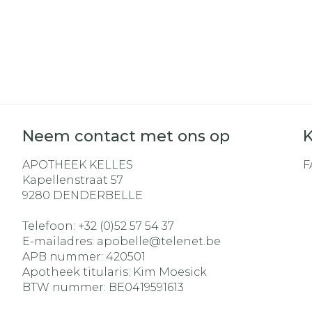
Neem contact met ons op
K
APOTHEEK KELLES
F
Kapellenstraat 57
9280
DENDERBELLE
Telefoon:
+32 (0)52 57 54 37
E-mailadres:
apobelle@
telenet.be
APB nummer:
420501
Apotheek titularis:
Kim Moesick
BTW nummer:
BE0419591613