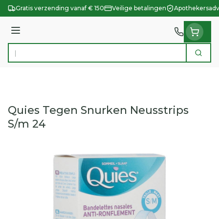
Ga naar de inhoud
Gratis verzending vanaf € 150
Veilige betalingen
Apothekersadv
Menu
Zoek
Product, merk, categorie...
Quies Tegen Snurken Neusstrips
S/m 24