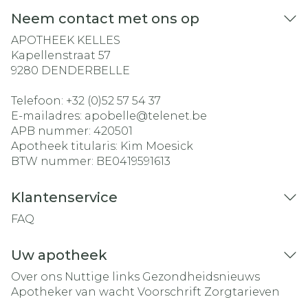
Neem contact met ons op
APOTHEEK KELLES
Kapellenstraat 57
9280
DENDERBELLE
Telefoon:
+32 (0)52 57 54 37
E-mailadres:
apobelle@
telenet.be
APB nummer:
420501
Apotheek titularis:
Kim Moesick
BTW nummer:
BE0419591613
Klantenservice
FAQ
Uw apotheek
Over ons
Nuttige links
Gezondheidsnieuws
Apotheker van wacht
Voorschrift
Zorgtarieven