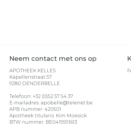
Neem contact met ons op
K
APOTHEEK KELLES
F
Kapellenstraat 57
9280
DENDERBELLE
Telefoon:
+32 (0)52 57 54 37
E-mailadres:
apobelle@
telenet.be
APB nummer:
420501
Apotheek titularis:
Kim Moesick
BTW nummer:
BE0419591613