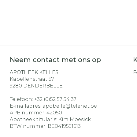
Neem contact met ons op
K
APOTHEEK KELLES
F
Kapellenstraat 57
9280
DENDERBELLE
Telefoon:
+32 (0)52 57 54 37
E-mailadres:
apobelle@
telenet.be
APB nummer:
420501
Apotheek titularis:
Kim Moesick
BTW nummer:
BE0419591613