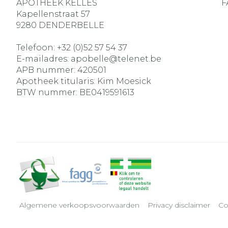
APOTHEEK KELLES
F
Kapellenstraat 57
9280
DENDERBELLE
Telefoon:
+32 (0)52 57 54 37
E-mailadres:
apobelle@
telenet.be
APB nummer:
420501
Apotheek titularis:
Kim Moesick
BTW nummer:
BE0419591613
Algemene verkoopsvoorwaarden
Privacy disclaimer
Co