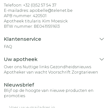
Telefoon:
+32 (0)52 57 54 37
E-mailadres:
apobelle@
telenet.be
APB nummer:
420501
Apotheek titularis:
Kim Moesick
BTW nummer:
BE0419591613
Klantenservice
FAQ
Uw apotheek
Over ons
Nuttige links
Gezondheidsnieuws
Apotheker van wacht
Voorschrift
Zorgtarieven
Nieuwsbrief
Blijf op de hoogte van nieuwe producten en
promoties
E-mail adres