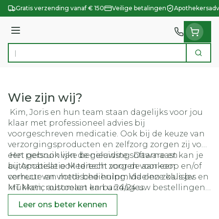
Ga naar de inhoud
Gratis verzending vanaf € 150
Veilige betalingen
Apothekersadv
Menu
Zoek
Product, merk, categorie...
Wie zijn wij?
Kim, Joris en hun team staan dagelijks voor jou
klaar met professioneel advies bij
voorgeschreven medicatie. Ook bij de keuze van
verzorgingsproducten en zelfzorg zorgen zij voor
een persoonlijke begeleiding. Daarnaast kan je
Het gebruik van de nieuwste software en
bij Apobelle ook terecht voor de aankoop en/of
automatisatie Meditech zorgen voor een
verhuur van medische hulpmiddelen zoals bv
correcte en vlotte bediening. Via onze kluisjes en
krukken, rolstoelen en bandages.
MT Matic automaat kan u 24/24 uw bestellingen
afhalen. Via onze 2 automaten beschikt u 7/7 over
Leer ons beter kennen
een aanbod van vrij verkrijgbare gezondheids -