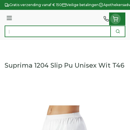
Ga naar de inhoud
Gratis verzending vanaf € 150
Veilige betalingen
Apothekersadv
Menu
Zoek
Product, merk, categorie...
Suprima 1204 Slip Pu Unisex Wit T46