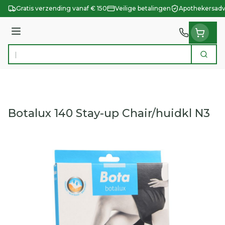
Ga naar de inhoud
Gratis verzending vanaf € 150
Veilige betalingen
Apothekersadv
Menu
Zoek
Product, merk, categorie...
Botalux 140 Stay-up Chair/huidkl N3