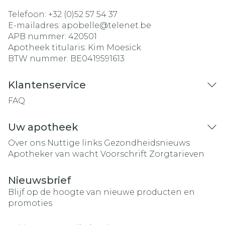
Telefoon:
+32 (0)52 57 54 37
E-mailadres:
apobelle@
telenet.be
APB nummer:
420501
Apotheek titularis:
Kim Moesick
BTW nummer:
BE0419591613
Klantenservice
FAQ
Uw apotheek
Over ons
Nuttige links
Gezondheidsnieuws
Apotheker van wacht
Voorschrift
Zorgtarieven
Nieuwsbrief
Blijf op de hoogte van nieuwe producten en
promoties
E-mail adres