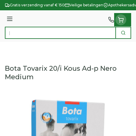
Ga naar de inhoud
Gratis verzending vanaf € 150
Veilige betalingen
Apothekersadv
Menu
Zoek
Product, merk, categorie...
Bota Tovarix 20/i Kous Ad-p Nero
Medium