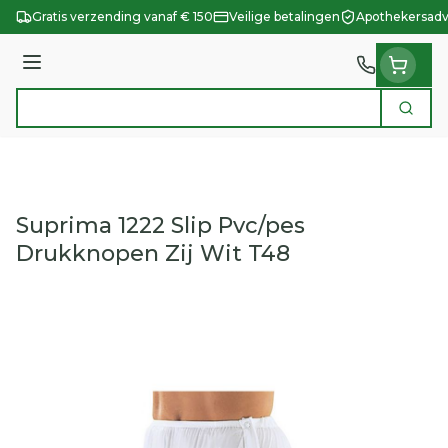
Ga naar de inhoud
Gratis verzending vanaf € 150
Veilige betalingen
Apothekersadv
Menu
Zoek
Product, merk, categorie...
Suprima 1222 Slip Pvc/pes
Drukknopen Zij Wit T48