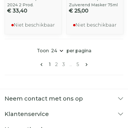
2024 2 Prod.
Zuiverend Masker 75ml
€ 33,40
€ 25,00
Niet beschikbaar
Niet beschikbaar
Toon
per pagina
Pagina's
U lees momenteel pagina
Pagina
Pagina
Pagina
1
2
3
...
5
Neem contact met ons op
Klantenservice