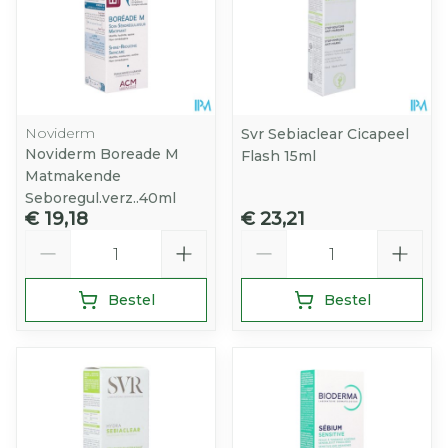
Noviderm
Svr Sebiaclear Cicapeel
Noviderm Boreade M
Flash 15ml
Matmakende
Seboregul.verz..40ml
€ 19,18
€ 23,21
Aantal
Aantal
Bestel
Bestel