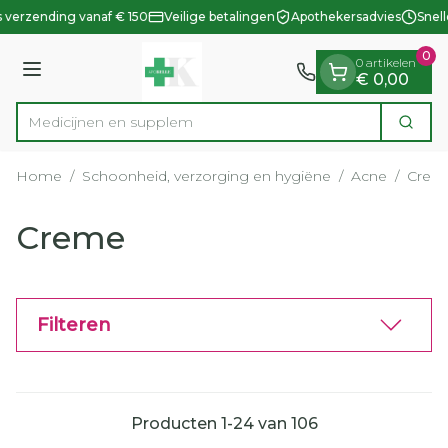
Dia 1 van 1
Ga naar de inhoud
 verzending vanaf € 150
Veilige betalingen
Apothekersadvies
Snell
0
0 artikelen
Menu
€ 0,00
Med
Zoek
Product, merk, categorie...
Home
/
Schoonheid, verzorging en hygiëne
/
Acne
/
Crem
Creme
Filteren
Producten
1
-
24
van
106