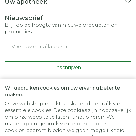
Uw apotheek
Nieuwsbrief
Blijf op de hoogte van nieuwe producten en
promoties
E-mail adres
Inschrijven
Door op inschrijven te klikken, schrijft u zich in voor onze
nieuwsbrief en gaat u akkoord met onze
privacy policy
.
Wij gebruiken cookies om uw ervaring beter te
maken.
Onze webshop maakt uitsluitend gebruik van
essentiële cookies. Deze cookies zijn noodzakelijk
om onze website te laten functioneren. We
maken geen gebruik van andere soorten
cookies; daarom bieden we geen mogelijkheid