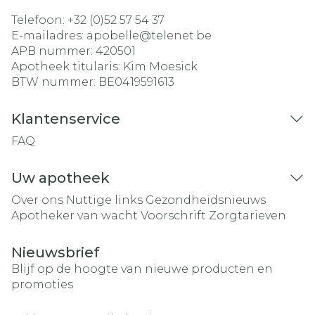
Telefoon:
+32 (0)52 57 54 37
E-mailadres:
apobelle@
telenet.be
APB nummer:
420501
Apotheek titularis:
Kim Moesick
BTW nummer:
BE0419591613
Klantenservice
FAQ
Uw apotheek
Over ons
Nuttige links
Gezondheidsnieuws
Apotheker van wacht
Voorschrift
Zorgtarieven
Nieuwsbrief
Blijf op de hoogte van nieuwe producten en
promoties
E-mail adres