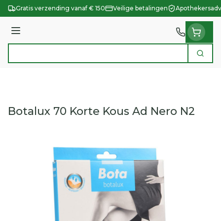
Ga naar de inhoud
Gratis verzending vanaf € 150
Veilige betalingen
Apothekersadv
Menu
Zoek
Product, merk, categorie...
Botalux 70 Korte Kous Ad Nero N2