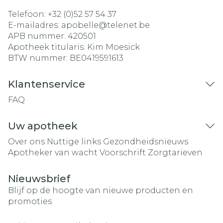
Telefoon:
+32 (0)52 57 54 37
E-mailadres:
apobelle@
telenet.be
APB nummer:
420501
Apotheek titularis:
Kim Moesick
BTW nummer:
BE0419591613
Klantenservice
FAQ
Uw apotheek
Over ons
Nuttige links
Gezondheidsnieuws
Apotheker van wacht
Voorschrift
Zorgtarieven
Nieuwsbrief
Blijf op de hoogte van nieuwe producten en
promoties
E-mail adres